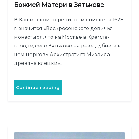
Божией Матери в Зятькове
В Кашинском переписном списке за 1628
г. значится «Воскресенского девичья
монастыря, что на Москве в Кремле-
городе, село Зятьково на реке Дубне, а в
нем церковь Архистратига Михаила
древяна клецки»…
«Церковь
Continue reading
Казанской
иконы
Божией
Матери
в
Зятькове»