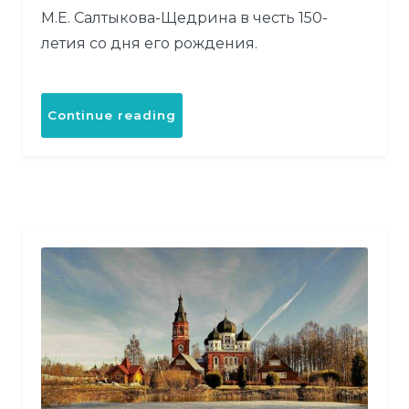
М.Е. Салтыкова-Щедрина в честь 150-
летия со дня его рождения.
«Музей
Continue reading
Салтыкова-
Щедрина
в
Спас
Угле»