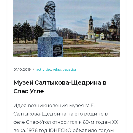
01.10.2019
activities
,
relax
,
vacation
Музей Салтыкова-Щедрина в
Спас Угле
Идея возникновения музея М.Е.
Салтыкова-Щедрина на его родине в
селе Спас-Угол относится к 60-м годам ХХ
века. 1976 год ЮНЕСКО объявило годом