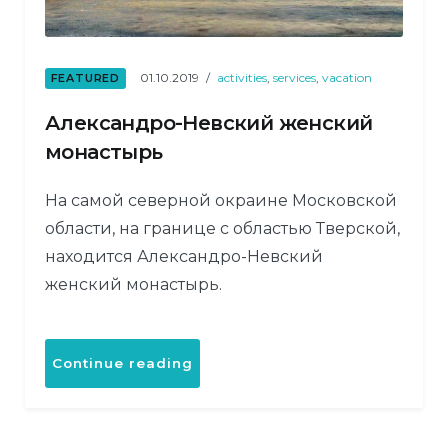
01.10.2019
activities
,
services
,
vacation
FEATURED
Александро-Невский женский
монастырь
На самой северной окраине Московской
области, на границе с областью Тверской,
находится Александро-Невский
женский монастырь.
«Александро-
Continue reading
Невский
женский
монастырь»