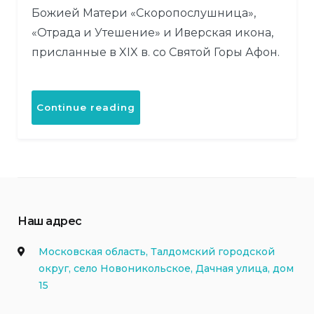
Божией Матери «Скоропослушница»,
«Отрада и Утешение» и Иверская икона,
присланные в XIX в. со Святой Горы Афон.
«Храм
Continue reading
Богоявления
Господня
в
Глебово»
Наш адрес
Московская область, Талдомский городской
округ, село Новоникольское, Дачная улица, дом
15