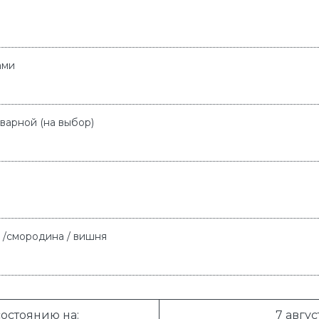
ами
варной (на выбор)
 /смородина / вишня
остоянию на:
7 авгус