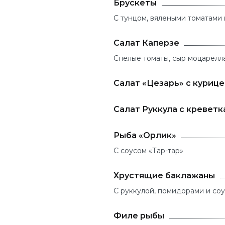
Брускеты
С тунцом, вялеными томатами 
Салат Каперзе
Спелые томаты, сыр моцарелла
Салат «Цезарь» с куриц
Салат Руккула с кревет
Рыба «Орлик»
С соусом «Тар-тар»
Хрустящие баклажаны
С руккулой, помидорами и со
Филе рыбы