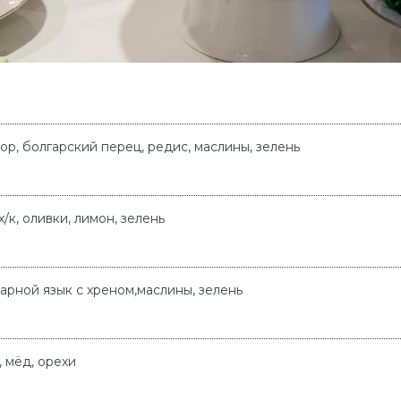
р, болгарский перец, редис, маслины, зелень
х/к, оливки, лимон, зелень
варной язык с хреном,маслины, зелень
, мёд, орехи