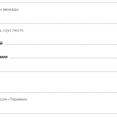
и авокадо
, соус песто
ей
ками
усом «Терияки»