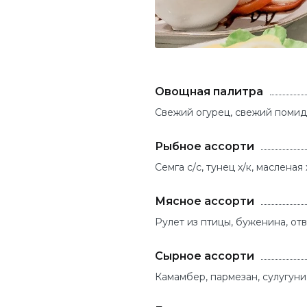
Овощная палитра
Свежий огурец, свежий помидо
Рыбное ассорти
Семга с/с, тунец х/к, масленая 
Мясное ассорти
Рулет из птицы, буженина, от
Сырное ассорти
Камамбер, пармезан, сулугуни