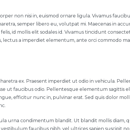
rper non nisi in, euismod ornare ligula. Vivamus faucibu
a pharetra, semper libero eu, volutpat mi. Maecenas in a
felis, id mollis elit sodales id. Vivamus tincidunt consecte
s, lectus a imperdiet elementum, ante orci commodo ma
aretra ex. Praesent imperdiet ut odio in vehicula. Pellen
disse ut faucibus odio. Pellentesque elementum sagittis
e, efficitur nunc in, pulvinar erat. Sed quis dolor mollis,
nc.
la urna condimentum blandit. Ut blandit mollis diam, qu
vestibulum faucibus nibh, vel ultrices sapien suscipit no