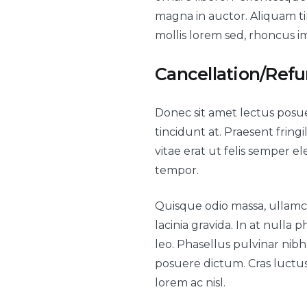
magna in auctor. Aliquam tin
mollis lorem sed, rhoncus i
Cancellation/Ref
Donec sit amet lectus posuer
tincidunt at. Praesent fringi
vitae erat ut felis semper e
tempor.
Quisque odio massa, ullamco
lacinia gravida. In at null
leo. Phasellus pulvinar nibh 
posuere dictum. Cras luctu
lorem ac nisl.