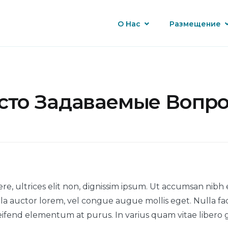
О Нас
Размещение
сто Задаваемые Вопр
e, ultrices elit non, dignissim ipsum. Ut accumsan nibh 
lla auctor lorem, vel congue augue mollis eget. Nulla facili
leifend elementum at purus. In varius quam vitae libero g