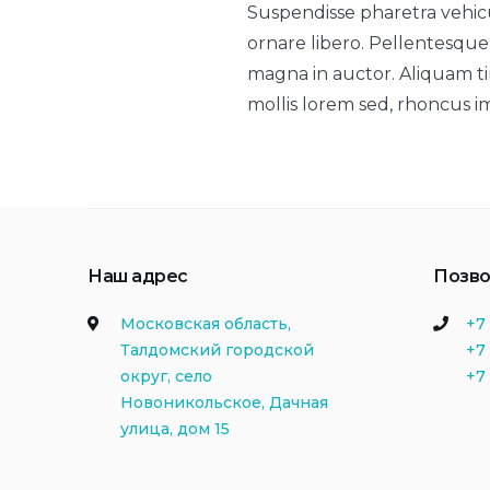
Suspendisse pharetra vehicu
ornare libero. Pellentesque 
magna in auctor. Aliquam tin
mollis lorem sed, rhoncus i
Наш адрес
Позво
Московская область,
+7 
Талдомский городской
+7 
округ, село
+7
Новоникольское, Дачная
улица, дом 15