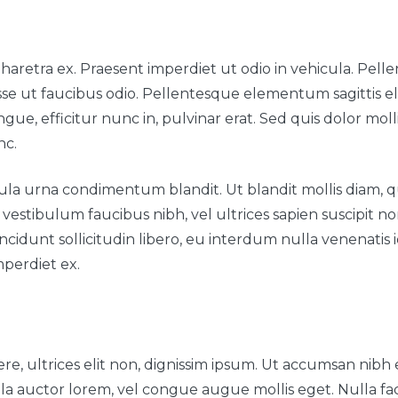
aretra ex. Praesent imperdiet ut odio in vehicula. Pellen
disse ut faucibus odio. Pellentesque elementum sagittis
e, efficitur nunc in, pulvinar erat. Sed quis dolor mollis,
nc.
la urna condimentum blandit. Ut blandit mollis diam, qu
vestibulum faucibus nibh, vel ultrices sapien suscipit no
cidunt sollicitudin libero, eu interdum nulla venenatis id
mperdiet ex.
e, ultrices elit non, dignissim ipsum. Ut accumsan nibh 
lla auctor lorem, vel congue augue mollis eget. Nulla facili