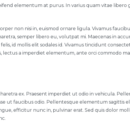
leifend elementum at purus. In varius quam vitae libero g
rper non nisi in, euismod ornare ligula. Vivamus faucibu
a pharetra, semper libero eu, volutpat mi. Maecenas in a
felis, id mollis elit sodales id. Vivamus tincidunt consecte
s, lectus a imperdiet elementum, ante orci commodo ma
aretra ex. Praesent imperdiet ut odio in vehicula. Pellen
disse ut faucibus odio. Pellentesque elementum sagittis
e, efficitur nunc in, pulvinar erat. Sed quis dolor mollis,
nc.