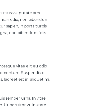
s risus vulputate arcu
ccumsan odio, non bibendum
tur sapien, in porta turpis
gna, non bibendum felis
tesque vitae elit eu odio
 elementum. Suspendisse
 laoreet est in, aliquet mi.
is semper urna. In vitae
n. Ut porttitor vulputate