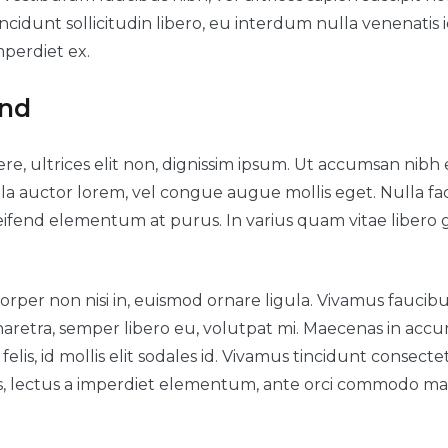
cidunt sollicitudin libero, eu interdum nulla venenatis id
mperdiet ex.
und
e, ultrices elit non, dignissim ipsum. Ut accumsan nibh 
lla auctor lorem, vel congue augue mollis eget. Nulla facili
leifend elementum at purus. In varius quam vitae libero g
rper non nisi in, euismod ornare ligula. Vivamus faucibu
a pharetra, semper libero eu, volutpat mi. Maecenas in a
felis, id mollis elit sodales id. Vivamus tincidunt consecte
s, lectus a imperdiet elementum, ante orci commodo ma