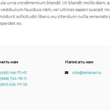
la urna condimentum blandit. Ut blandit mollis diam, qu
vestibulum faucibus nibh, vel ultrices sapien suscipit no
cidunt sollicitudin libero, eu interdum nulla venenatis id
mperdiet ex.
нить нам
Написать нам
(495) 148-77-47
info@belamel.ru
(968) 724-78-11
 (901) 526-77-33