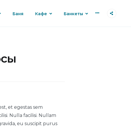
More
Баня
Кафе
Банкеты
осы
est, et egestas sem
si. Nulla facilisi. Nullam
ravida, eu suscipit purus