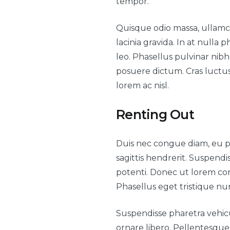
tempor.
Quisque odio massa, ullamco
lacinia gravida. In at null
leo. Phasellus pulvinar nibh 
posuere dictum. Cras luctu
lorem ac nisl.
Renting Out
Duis nec congue diam, eu ph
sagittis hendrerit. Suspen
potenti. Donec ut lorem congu
Phasellus eget tristique nu
Suspendisse pharetra vehicu
ornare libero. Pellentesque 