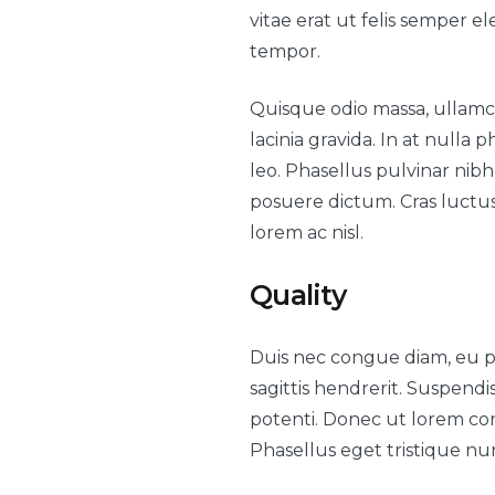
vitae erat ut felis semper e
tempor.
Quisque odio massa, ullamco
lacinia gravida. In at null
leo. Phasellus pulvinar nibh 
posuere dictum. Cras luctu
lorem ac nisl.
Quality
Duis nec congue diam, eu ph
sagittis hendrerit. Suspen
potenti. Donec ut lorem congu
Phasellus eget tristique nu