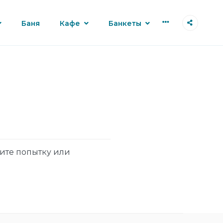
More
Баня
Кафе
Банкеты
рите попытку или