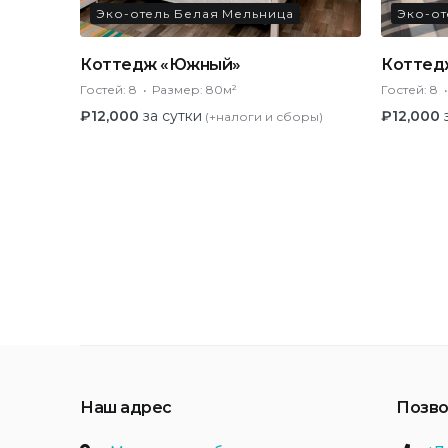
Эко-отель Белая Мельница
Эко-от
Коттедж «Южный»
Коттед
Гостей:
8
Размер:
80м²
Гостей:
8
₽
12,000
за сутки
₽
12,000
(+налоги и сборы)
Пагина
записей
Наш адрес
Позво