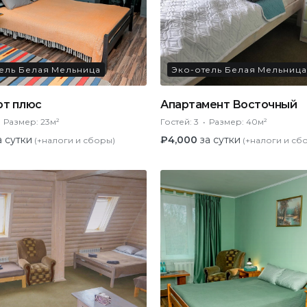
ель Белая Мельница
Эко-отель Белая Мельница
рт плюс
Апартамент Восточный
Размер:
23м²
Гостей:
3
Размер:
40м²
а сутки
₽
4,000
за сутки
(+налоги и сборы)
(+налоги и сб