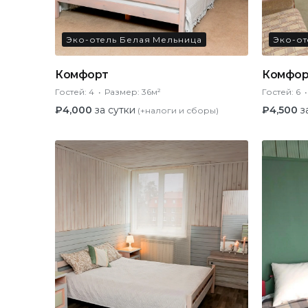
Эко-отель Белая Мельница
Эко-от
Комфорт
Комфор
Гостей:
4
Размер:
36м²
Гостей:
6
₽
4,000
за сутки
₽
4,500
з
(+налоги и сборы)