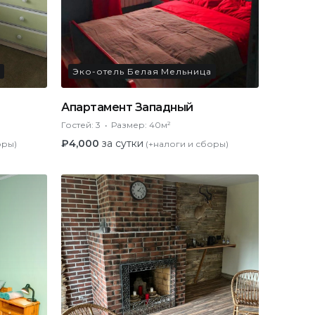
Эко-отель Белая Мельница
Апартамент Западный
Гостей:
3
Размер:
40м²
₽
4,000
за сутки
оры)
(+налоги и сборы)