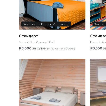
Эко-отель Белая Мельница
Эко-от
Стандарт
Станда
Гостей:
2
Размер:
18м²
Гостей:
4
₽
3,000
за сутки
₽
3,500
з
(+налоги и сборы)