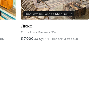
Эко-отель Белая Мельница
Люкс
Гостей:
4
Размер:
55м²
₽
7,000
за сутки
оры)
(+налоги и сборы)