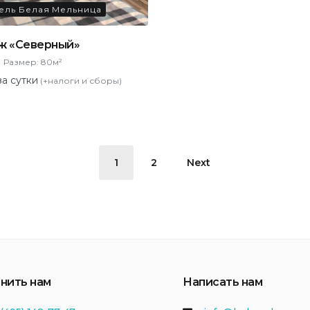
ель Белая Мельница
ж «Северный»
Размер:
80м²
за сутки
(+налоги и сборы)
ция
1
2
Next
нить нам
Написать нам