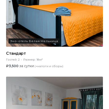
Эко-отель Белая Мельница
Стандарт
Гостей:
2
Размер:
18м²
₽
3,500
за сутки
(+налоги и сборы)