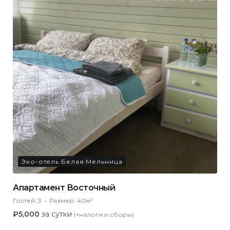
Эко-отель Белая Мельница
Апартамент Восточный
Гостей:
3
Размер:
40м²
₽
5,000
за сутки
(+налоги и сборы)