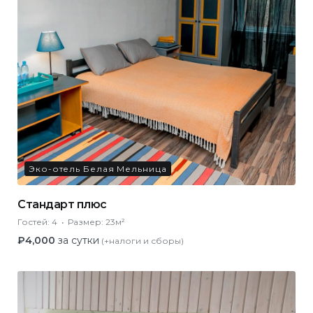
Эко-отель Белая Мельница
Стандарт плюс
Гостей:
4
Размер:
23м²
₽
4,000
за сутки
(+налоги и сборы)