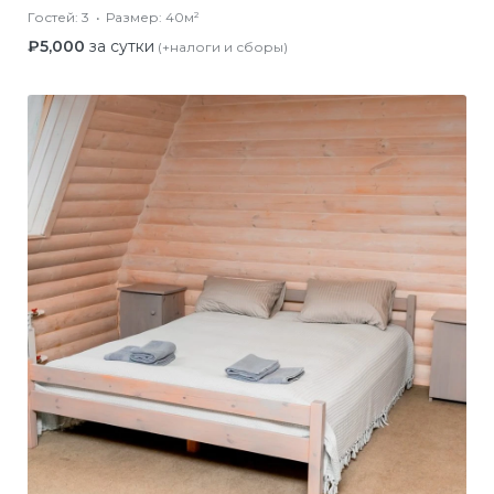
Гостей:
3
Размер:
40м²
₽
5,000
за сутки
(+налоги и сборы)