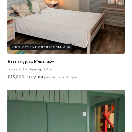
Эко-отель Белая Мельница
Коттедж «Южный»
Гостей:
8
Размер:
80м²
₽
15,000
за сутки
(+налоги и сборы)